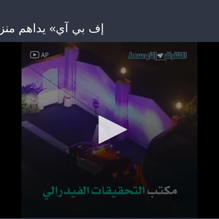
إف بي آي» يداهم منز