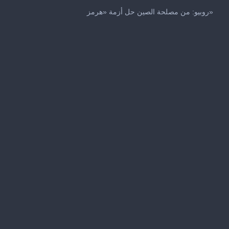
0
seconds
روبيو: من مصلحة الصين حل أزمة «هرمز»
of
23
seconds