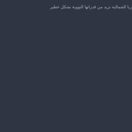
0
seconds
ا الشمالية تزيد من قدراتها النووية بشكل خطير
of
1
minute,
3
seconds