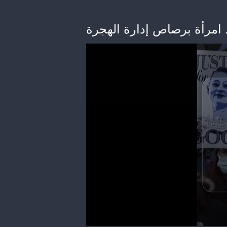
 امرأة برصاص إدارة الهجرة