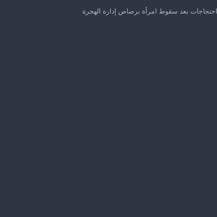
0
seconds
 احتجاجات بعد سقوط امرأة برصاص إدارة الهجرة
of
29
seconds